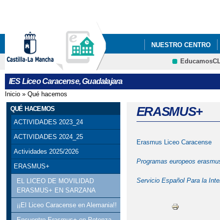
Pa
co
pri
NUESTRO CENTRO
EducamosC
PROGRAMACIÓN GENER
CRFP
IES Liceo Caracense, Guadalajara
PROGRAMACIÓN INSTI
Inicio
»
Qué hacemos
Se encuentra usted aquí
ESPAÑA SUMA OTRAS
ERASMUS+
QUÉ HACEMOS
ACTIVIDADES 2023_24
DE LA GEOLOGÍA
ACTIVIDADES 2024_25
Erasmus Liceo Caracense
FOTOGRAFÍAS
GR
Actividades 2025/2026
Programas europeos erasmu
ERASMUS+
Servicio Español Para la Int
EL LICEO DE MOVILIDAD
ERASMUS+ EN SARZANA
¡¡El Liceo Caracense en Alemania!!
Encuentro Erasmus+ en Potenza