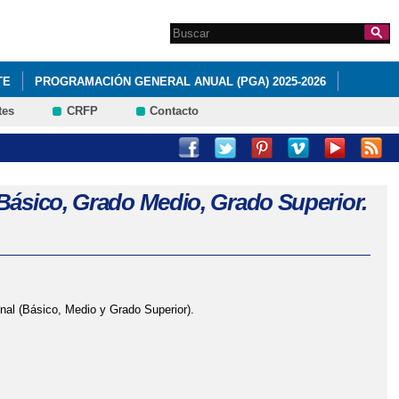
Search this site
Formulario de
búsqueda
TE
PROGRAMACIÓN GENERAL ANUAL (PGA) 2025-2026
tes
CRFP
Contacto
 DE GÉNERO"
 LAS OLIMPIADAS DE LA GEOLOGÍA
FOTOGRAFÍAS
Básico, Grado Medio, Grado Superior.
onal (Básico, Medio y Grado Superior).