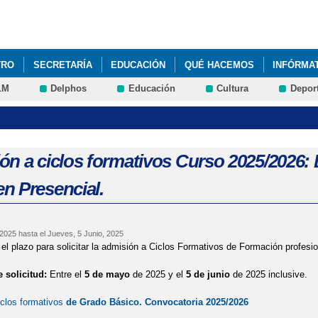
Pasar al
contenido
principal
TRO
SECRETARÍA
EDUCACIÓN
QUÉ HACEMOS
INFÓRMA
LM
Delphos
Educación
Cultura
Depor
INSTITUTO HISTÓRICO 2025-2026
"MURO CONTRA LA VIOLENCIA
OTRAS CUATRO MEDALLAS: UN ORO, UNA PLATA Y DOS BRONCES EN
 LA PROMOCIÓN 2023/24 DEL IES LICEO CARACENSE
ón a ciclos formativos Curso 2025/2026: 
n Presencial.
 2025
hasta el
Jueves, 5 Junio, 2025
 el plazo para solicitar la admisión a Ciclos Formativos de Formación profesi
 solicitud:
Entre el
5 de mayo
de 2025 y el
5 de junio
de 2025 inclusive.
iclos formativos
de Grado Básico. Convocatoria 2025/2026