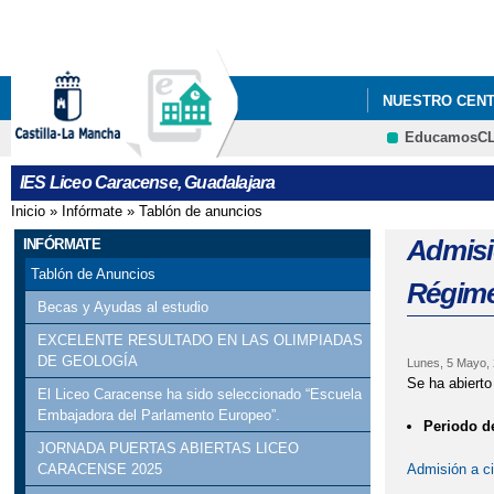
NUESTRO CEN
EducamosC
PROGRAMACIÓN 
IES Liceo Caracense, Guadalajara
ESPAÑA SUMA 
Inicio
»
Infórmate
»
Tablón de anuncios
Se encuentra usted aquí
GRADUACIÓN DE
Admisi
INFÓRMATE
Tablón de Anuncios
Régime
Becas y Ayudas al estudio
EXCELENTE RESULTADO EN LAS OLIMPIADAS
DE GEOLOGÍA
Lunes, 5 Mayo,
Se ha abierto
El Liceo Caracense ha sido seleccionado “Escuela
Embajadora del Parlamento Europeo”.
Periodo de
JORNADA PUERTAS ABIERTAS LICEO
Admisión a c
CARACENSE 2025