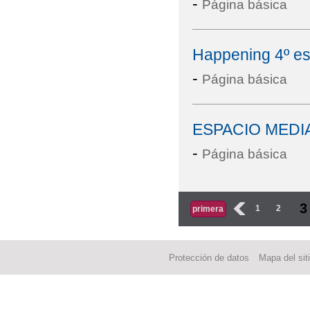
-
Página básica
Happening 4º eso
-
Página básica
ESPACIO MEDI
-
Página básica
Páginas
3
‹
1
2
primera
Protección de datos
Mapa del sit